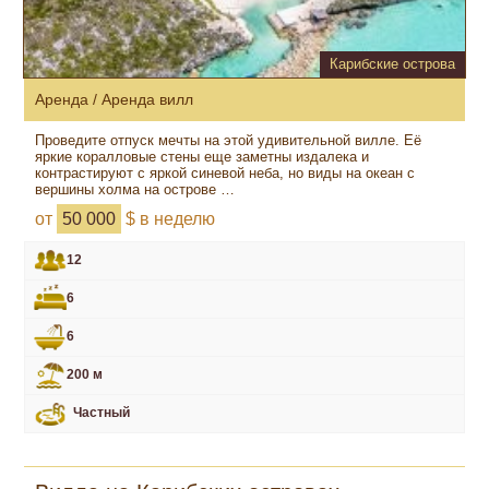
Карибские острова
Аренда / Аренда вилл
Проведите отпуск мечты на этой удивительной вилле. Её
яркие коралловые стены еще заметны издалека и
контрастируют с яркой синевой неба, но виды на океан с
вершины холма на острове …
от
50 000
$ в неделю
12
6
6
200 м
Частный