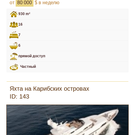
от
80 000
$ в неделю
930 m²
16
7
6
прямой доступ
Частный
Яхта на Карибских островах
ID: 143