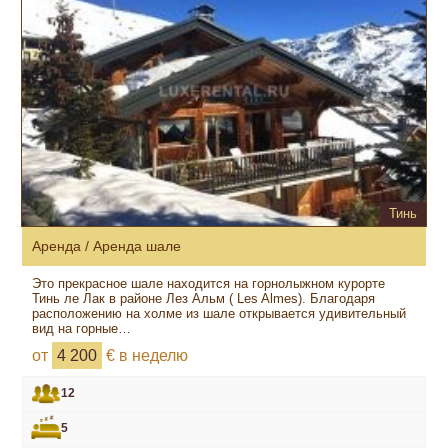
Тинь
Аренда / Аренда шале
Это прекрасное шале находится на горнолыжном курорте
Тинь ле Лак в районе Лез Альм ( Les Almes). Благодаря
расположению на холме из шале открывается удивительный
вид на горные…
от
4 200
€ в неделю
12
5