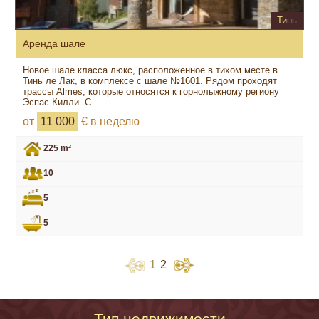
Тинь
Аренда шале
Новое шале класса люкс, расположенное в тихом месте в
Тинь ле Лак, в комплексе с шале №1601. Рядом проходят
трассы Almes, которые относятся к горнолыжному региону
Эспас Килли. С…
от
11 000
€ в неделю
225 m²
10
5
5
1
2
Тип недвижимости