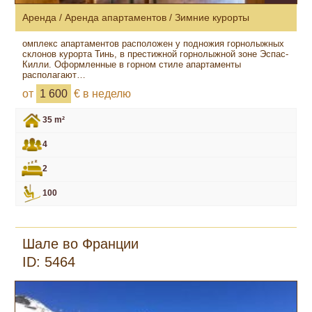
Аренда / Аренда апартаментов / Зимние курорты
омплекс апартаментов расположен у подножия горнолыжных
склонов курорта Тинь, в престижной горнолыжной зоне Эспас-
Килли. Оформленные в горном стиле апартаменты
располагают…
от
1 600
€ в неделю
35 m²
4
2
100
Шале во Франции
ID: 5464