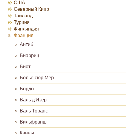
США
Северный Кипр
Таиланд
Турция
Финляндия
Франция
Антиб
Биарриц
Биот
Больё сюр Мер
Бордо
Валь д'Изер
Валь Торанс
Вильфранш
Канны