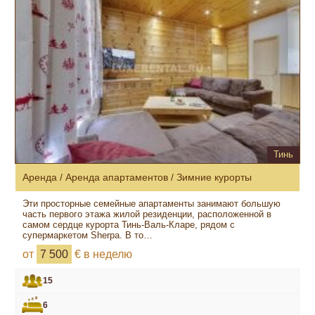
Тинь
Аренда / Аренда апартаментов / Зимние курорты
Эти просторные семейные апартаменты занимают большую
часть первого этажа жилой резиденции, расположенной в
самом сердце курорта Тинь-Валь-Кларе, рядом с
супермаркетом Sherpa. В то…
от
7 500
€ в неделю
15
6