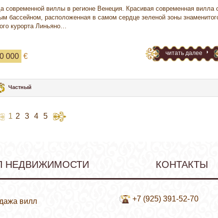
а современной виллы в регионе Венеция. Красивая современная вилла 
ым бассейном, расположенная в самом сердце зеленой зоны знаменитог
ого курорта Линьяно…
читать далее
0 000
€
Частный
1
2
3
4
5
П НЕДВИЖИМОСТИ
КОНТАКТЫ
+7 (925) 391-52-70
дажа вилл