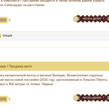
 в комплексе с бассейном находится в тихом зеленом районе курорта
но Саббьядоро на расстоянии…
читать далее
 000
€
Общий
ажа / Продажа вилл
жа великолепной виллы в регионе Венеция. Великолепная отдельно
ая вилла новой постройки (2016 год), расположенная в Линьяно Пинета,
рно в 800 метрах от пляжа. Первый…
читать далее
 000
€