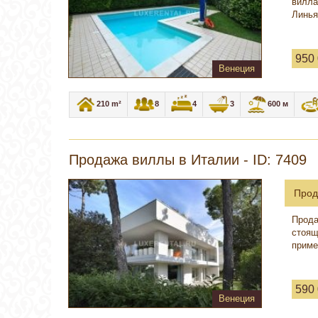
вилла
Линья
950
Венеция
210 m²
8
4
3
600 м
Продажа виллы в Италии - ID: 7409
Прод
Прода
стоящ
приме
590
Венеция