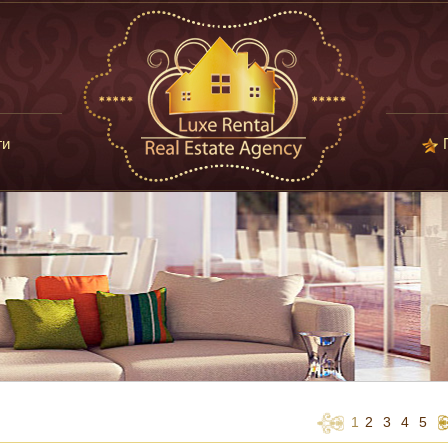
ги
1
2
3
4
5