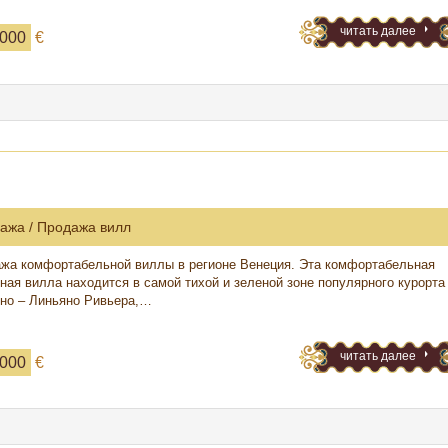
читать далее
 000
€
ажа / Продажа вилл
жа комфортабельной виллы в регионе Венеция. Эта комфортабельная
ная вилла находится в самой тихой и зеленой зоне популярного курорта
но – Линьяно Ривьера,…
читать далее
 000
€