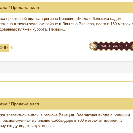
ажа / Продажа вилл
жа просторной виллы в регионе Венеция. Вилла с большим садом
ложена в тихом зеленом районе в Линьяно Ривьера, всего в 150 метрах 
дованных пляжей курорта. Первый…
читать далее
 000
€
ажа / Продажа вилл
жа элегантной виллы в регионе Венеция. Элегантная вилла с большим
, расположенная в Линьяно Саббьядоро в 700 метрах от пляжей. К
ому входу ведет закругленная…