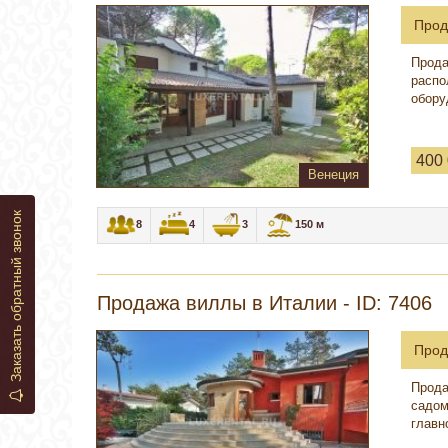
Прод
Прода
распо
обору
400
Венеция
Заказать обратный звонок
8
4
3
150 м
Продажа виллы в Италии - ID: 7406
Прод
Прода
садом
главн