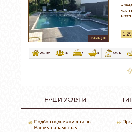
Аренд
частн
морск
1 29
Венеция
250 m²
16
8
5
350 м
НАШИ УСЛУГИ
ТИ
Подбор недвижимости по
Про
Вашим параметрам