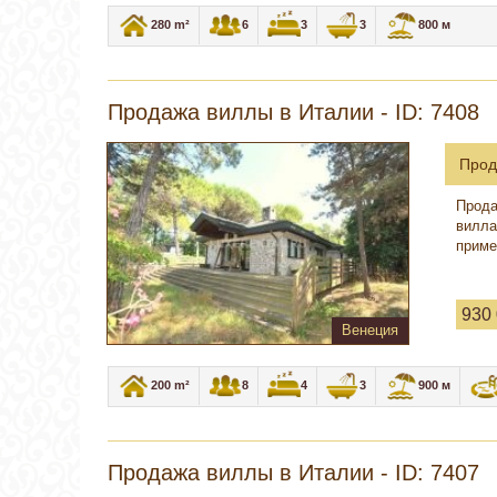
280 m²
6
3
3
800 м
Продажа виллы в Италии - ID: 7408
Прод
Прода
вилла
приме
930
Венеция
200 m²
8
4
3
900 м
Продажа виллы в Италии - ID: 7407