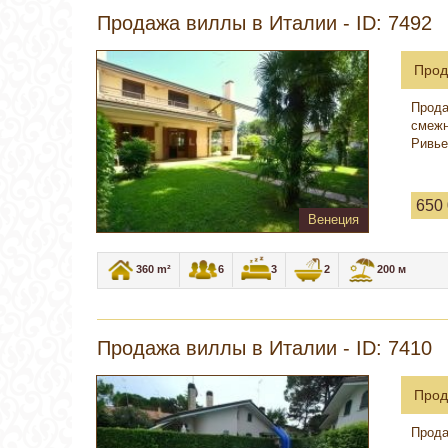
Продажа виллы в Италии - ID: 7492
Прод
Прода
смежн
Ривье
650
Венеция
360 m²
6
3
2
200 м
Продажа виллы в Италии - ID: 7410
Прод
Прода