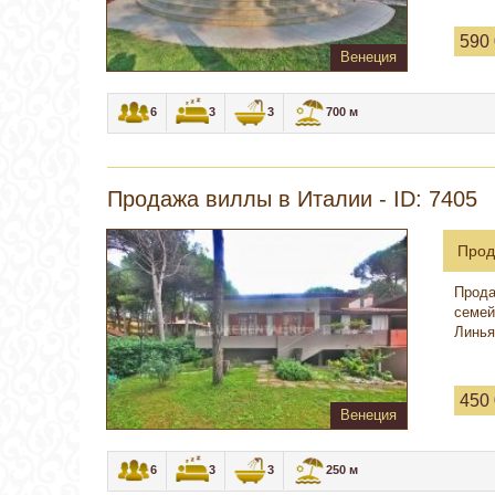
590
Венеция
6
3
3
700 м
Продажа виллы в Италии - ID: 7405
Прод
Прода
семей
Линья
450
Венеция
6
3
3
250 м