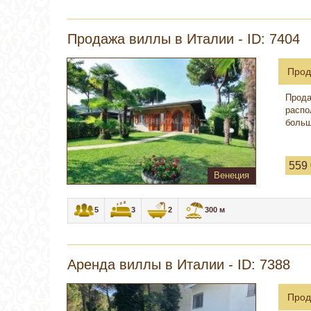
Продажа виллы в Италии - ID: 7404
Прод
Прода
распо
больш
559
Венеция
5
3
2
300 м
Аренда виллы в Италии - ID: 7388
Прод