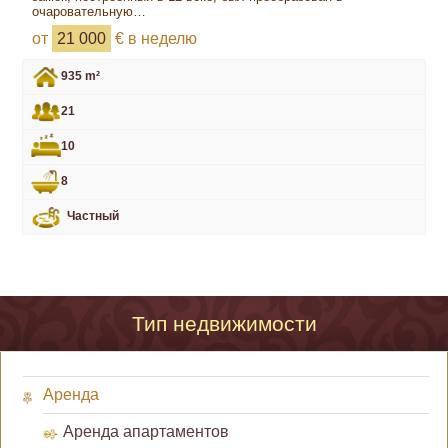
очаровательную…
от
21 000
€ в неделю
935 m²
21
10
8
Частный
Тип недвижимости
Аренда
Аренда апартаментов