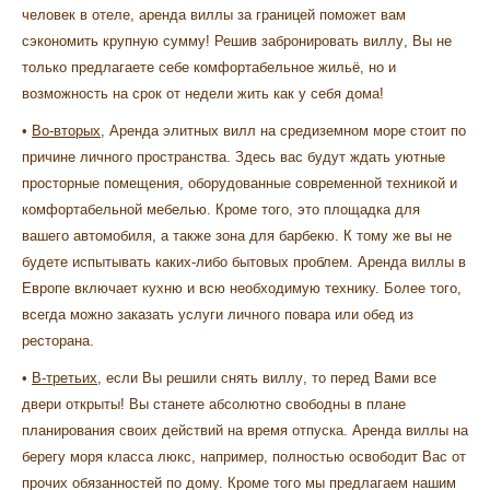
человек в отеле, аренда виллы за границей поможет вам
сэкономить крупную сумму! Решив
забронировать виллу
, Вы не
только предлагаете себе комфортабельное жильё, но и
возможность на срок от недели жить как у себя дома!
•
Во-вторых,
Аренда элитных вилл на средиземном море
стоит по
причине личного пространства. Здесь вас будут ждать уютные
просторные помещения, оборудованные современной техникой и
комфортабельной мебелью. Кроме того, это площадка для
вашего автомобиля, а также зона для барбекю. К тому же вы не
будете испытывать каких-либо бытовых проблем.
Аренда виллы в
Европе
включает кухню и всю необходимую технику. Более того,
всегда можно заказать услуги личного повара или обед из
ресторана.
•
В-третьих,
если Вы решили
снять виллу
, то перед Вами все
двери открыты! Вы станете абсолютно свободны в плане
планирования своих действий на время отпуска.
Аренда виллы на
берегу моря класса люкс
, например, полностью освободит Вас от
прочих обязанностей по дому. Кроме того мы предлагаем нашим