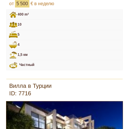
от
5 500
€ в неделю
400 m²
10
5
4
1,5 км
Частный
Вилла в Турции
ID: 7716