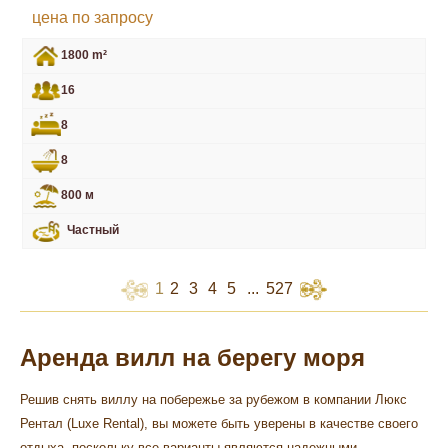
цена по запросу
1800 m²
16
8
8
800 м
Частный
1
2
3
4
5
...
527
Аренда вилл на берегу моря
Решив
снять виллу на побережье за рубежом
в компании Люкс
Рентал (Luxe Rental), вы можете быть уверены в качестве своего
отдыха, поскольку все варианты являются надежными