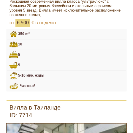
Роскошная современная вилла класса “ультра-люкс” с
большим 20-метровым бассейном и отельным сервисом
уровня 5 звезд. Вилла имеет исключительное расположение
на склоне холма, …
от
6 500
€ в неделю
350 m²
10
5
5
5-10 мин. езды
Частный
Вилла в Таиланде
ID: 7714