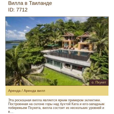
Вилла в Таиланде
ID: 7712
о. Пхукет
Аренда / Аренда вилл
Эта роскошная вилла является ярким примером эклектики.
Построенная на склоне горы над бухтой Ката и юго-западным
побережьем Пхукета, вилла состоит из нескольких уровней и
в…