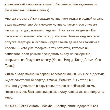
клиентам
забронировать виллу с бассейном
или недалеко от
моря (первая пляжная линия).
Аренда виллы в Азии гораздо лучше, чем отдых в родной стране,
ведь параллельно Вы сможете лучше ознакомиться с новым
миром культуры, новыми людьми. Плюс за те же деньги Вы
сможете позволить себе гораздо больше. Только задумайтесь:
покупка квартиры в Испании будет стоить дешевле квартиры в
России. А чего уже говорить о тех затратах, которые вы
заплатите, если решите
арендовать виллу на побережье
,
например, на Лазурном берегу (Канны, Ницца, Кап д`Антиб, Сен
Тропе).
Снять виллу можно на первой береговой линии, и у Вас в доступе
будет собственный подход к морю. Если же Вы хотели бы
немного уединиться в окружении отличных пейзажей, то мы
готовы помочь Вам
забронировать виллу класса люкс с видом на
море
.
© ООО «Люкс Рентал», Москва - Аренда вилл недорого и без