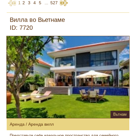
1
2
3
4
5
...
527
Вилла во Вьетнаме
ID: 7720
Вьтнам
Аренда / Аренда вилл
Представьте себе идеальное пространство для семейного