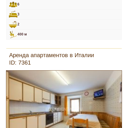
6
3
2
400 м
Аренда апартаментов в Италии
ID: 7361