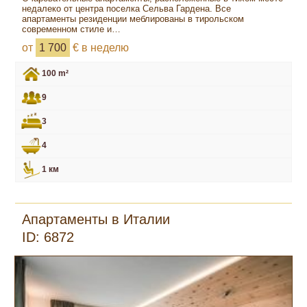
недалеко от центра поселка Сельва Гардена. Все
апартаменты резиденции меблированы в тирольском
современном стиле и…
от
1 700
€ в неделю
100 m²
9
3
4
1 км
Апартаменты в Италии
ID: 6872