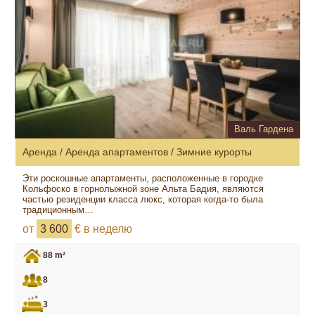
Валь Гардена
Аренда / Аренда апартаментов / Зимние курорты
Эти роскошные апартаменты, расположенные в городке
Кольфоско в горнолыжной зоне Альта Бадия, являются
частью резиденции класса люкс, которая когда-то была
традиционным…
от
3 600
€ в неделю
88 m²
8
3