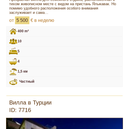
тихом живописном месте с видом на пристань Ялыкавак. Но
помимо удобного расположения особого внимания
заслуживает и сама…
от
5 500
€ в неделю
400 m²
10
5
4
1,5 км
Частный
Вилла в Турции
ID: 7716