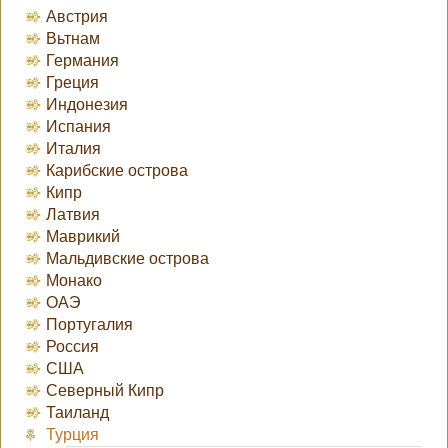
Австрия
Вьтнам
Германия
Греция
Индонезия
Испания
Италия
Карибские острова
Кипр
Латвия
Маврикий
Мальдивские острова
Монако
ОАЭ
Португалия
Россия
США
Северный Кипр
Таиланд
Турция