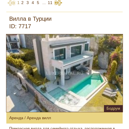
1
2
3
4
5
...
11
Вилла в Турции
ID: 7717
Бодрум
Аренда / Аренда вилл
Прекрасная вилла для семейного отдыха, расположенная в