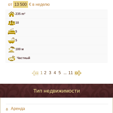
от
13 500
€ в неделю
235 m²
10
5
5
100 м
Частный
1
2
3
4
5
...
11
Тип недвижимости
Аренда