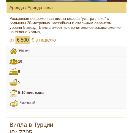
Аренда / Аренда вилл
Роскошная современная вилла класса “ультра-люкс” с
большим 20-метровым бассейном и отельным сервисом
уровня 5 звезд. Вилла имеет исключительное расположение
на склоне холма, …
от
6 500
€ в неделю
350 m²
10
5
5
5-10 мин. езды
Частный
Вилла в Турции
ID: 7705