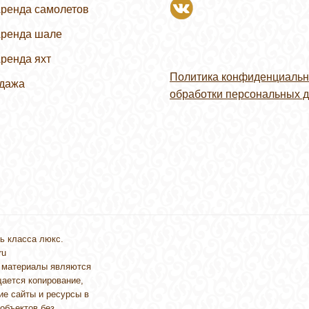
ренда самолетов
ренда шале
ренда яхт
Политика конфиденциальн
дажа
обработки персональных 
родажа вилл
ь класса люкс.
ru
 материалы являются
щается копирование,
ие сайты и ресурсы в
объектов без