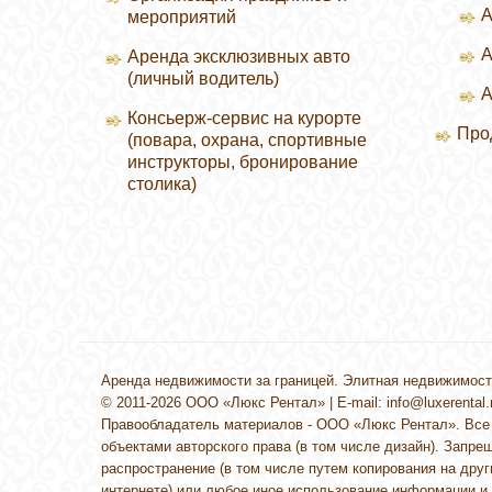
А
мероприятий
А
Аренда эксклюзивных авто
(личный водитель)
А
Консьерж-сервис на курорте
Про
(повара, охрана, спортивные
инструкторы, бронирование
П
столика)
Аренда недвижимости за границей. Элитная недвижимост
© 2011-2026 ООО «Люкс Рентал» | E-mail:
info@luxerental.
Правообладатель материалов - ООО «Люкс Рентал». Все
объектами авторского права (в том числе дизайн). Запре
распространение (в том числе путем копирования на друг
интернете) или любое иное использование информации и 