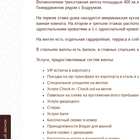
Великолепная трехэтажная вилла площадью 400 кв.м
Гюверджинлик рядом с Бодрумом.
На первом этаже дома находится американская кухня,
ванная комната. На втором и третьем этажах располо
односпальными кроватями и 1 с односпальной крова
На вилле есть отдельная гардеробная, терраса и соб
В спальнях виллы есть балкон, в главных спальнях е
Услуги, предоставляемые гостям виллы:
VIP встреча в аэропорту
Поездка на vip-трансфере из аэропорта в отель и 
Специальное угощение нa виллах
Услуги Check-in / Check-out на вилле
Павильон на пляже на протяжении всего пребывани
Услуги дворецкого
Стирка
Услуги багги
Бесплатный сервис в номер
Принадлежности Bvlgari для ванной
Багги-сервис с дворецким
Бесплатные услуги в прачечной и глажка