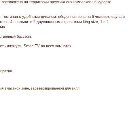
 распложена на территории престижного комплекса на курорте
 гостиная с удобными диваном, обеденная зона на 6 человек, сауна и
жены 4 спальни: с 2 двуспальными кроватями king size, 1 c 2
тью.
ственный бассейн.
сть джакузи, Smart TV во всех комнатах.
обратно
я в частной зоне, зарезервированной для вилл