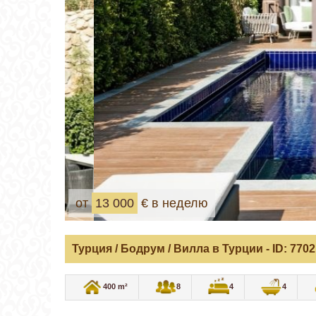
от
13 000
€ в неделю
Турция
/
Бодрум
/
Вилла в Турции
- ID: 7702
400 m²
8
4
4