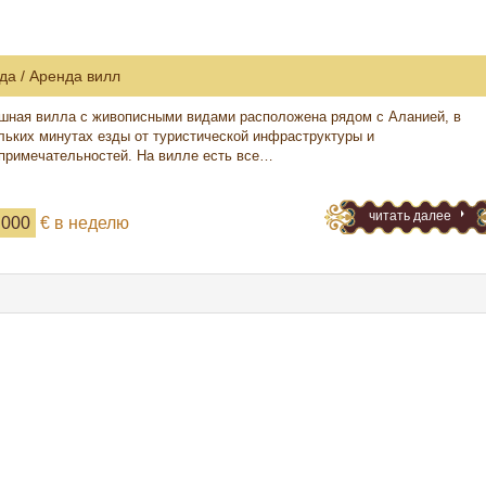
да / Аренда вилл
шная вилла с живописными видами расположена рядом с Аланией, в
льких минутах езды от туристической инфраструктуры и
примечательностей. На вилле есть все…
читать далее
 000
€ в неделю