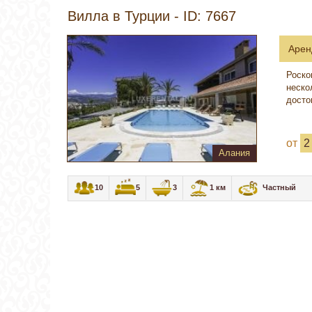
Вилла в Турции - ID: 7667
Арен
Роско
неско
досто
от
2
Алания
10
5
3
1 км
Частный