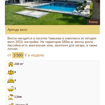
Кемер
Аренда вилл
Вилла находится в поселке Чамьюва в комплексе из четырех
вилл 2022г постройки. На территории 580кв.м. виллы возле
бассейна есть мангальная зона, шезлонги для загара, а также
летняя…
от
3 500
€ в неделю
230 m²
8
4
3
1,5км