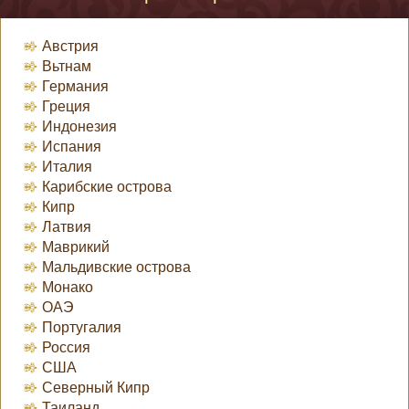
Австрия
Вьтнам
Германия
Греция
Индонезия
Испания
Италия
Карибские острова
Кипр
Латвия
Маврикий
Мальдивские острова
Монако
ОАЭ
Португалия
Россия
США
Северный Кипр
Таиланд