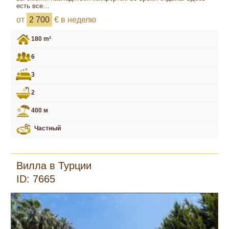
есть все…
от
2 700
€ в неделю
180 m²
6
3
2
400 м
Частный
Вилла в Турции
ID: 7665